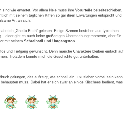
 sind wie erwartet. Vor allem Nele muss ihre
Vorurteile
beiseiteschieben.
tlich mit seinem täglichen Kiffen so gar ihren Erwartungen entspricht und
ühlsame Art an sich.
habe ich „Ghetto Bitch“ gelesen. Einige Szenen bestehen aus typischen
. Leider gibt es auch keine großartigen Überraschungsmomente, aber für
tor mit seinem
Schreibstil und Umgangston
.
Infos und Tiefgang gewünscht. Denn manche Charaktere bleiben einfach auf
hmen. Trotzdem konnte mich die Geschichte gut unterhalten.
buch gelungen, das aufzeigt, wie schnell ein Luxusleben vorbei sein kann.
behaupten muss. Dabei hat er sich zwar an einige Klischees bedient, was