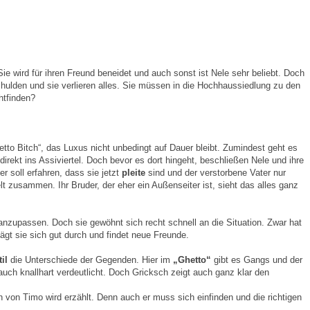
Sie wird für ihren Freund beneidet und auch sonst ist Nele sehr beliebt. Doch
Schulden und sie verlieren alles. Sie müssen in die Hochhaussiedlung zu den
chtfinden?
tto Bitch“, das Luxus nicht unbedingt auf Dauer bleibt. Zumindest geht es
irekt ins Assiviertel. Doch bevor es dort hingeht, beschließen Nele und ihre
r soll erfahren, dass sie jetzt
pleite
sind und der verstorbene Vater nur
lt zusammen. Ihr Bruder, der eher ein Außenseiter ist, sieht das alles ganz
anzupassen. Doch sie gewöhnt sich recht schnell an die Situation. Zwar hat
hlägt sie sich gut durch und findet neue Freunde.
til
die Unterschiede der Gegenden. Hier im
„Ghetto“
gibt es Gangs und der
auch knallhart verdeutlicht. Doch Gricksch zeigt auch ganz klar den
von Timo wird erzählt. Denn auch er muss sich einfinden und die richtigen