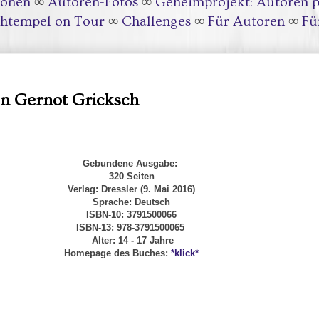
ionen
∞
Autoren-Fotos
∞
Geheimprojekt: Autoren p
htempel on Tour
∞
Challenges
∞
Für Autoren
∞
Fü
on Gernot Gricksch
Gebundene Ausgabe:
320 Seiten
Verlag: Dressler (9. Mai 2016)
Sprache: Deutsch
ISBN-10: 3791500066
ISBN-13: 978-3791500065
Alter: 14 - 17 Jahre
Homepage des Buches:
*klick*