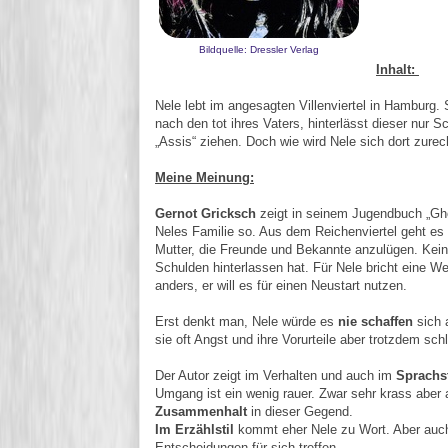
Bildquelle: Dressler Verlag
Inhalt:
Nele lebt im angesagten Villenviertel in Hamburg. 
nach den tot ihres Vaters, hinterlässt dieser nur 
„Assis“ ziehen. Doch wie wird Nele sich dort zure
Meine Meinung:
Gernot Gricksch
zeigt in seinem Jugendbuch „Ghe
Neles Familie so. Aus dem Reichenviertel geht es d
Mutter, die Freunde und Bekannte anzulügen. Keine
Schulden hinterlassen hat. Für Nele bricht eine We
anders, er will es für einen Neustart nutzen.
Erst denkt man, Nele würde es
nie schaffen
sich 
sie oft Angst und ihre Vorurteile aber trotzdem sc
Der Autor zeigt im Verhalten und auch im
Sprachs
Umgang ist ein wenig rauer. Zwar sehr krass aber 
Zusammenhalt
in dieser Gegend.
Im Erzählstil
kommt eher Nele zu Wort. Aber auch 
Entscheidungen für sich treffen.