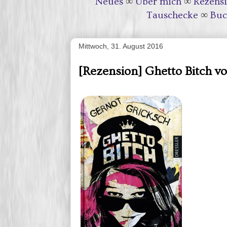
Neues
∞
Über mich
∞
Rezens
Tauschecke
∞
Buc
Mittwoch, 31. August 2016
[Rezension] Ghetto Bitch v