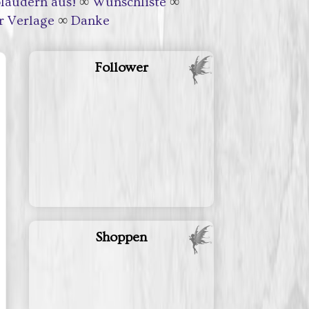
laudern aus!
∞
Wunschliste
∞
r Verlage
∞
Danke
Follower
Shoppen