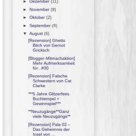
►
Dezember
(11)
►
November
(8)
►
Oktober
(2)
►
September
(8)
▼
August
(6)
[Rezension] Ghetto
Bitch von Gernot
Gricksch
[Blogger-Mitmachaktion]
Mehr Aufmerksamkeit
für...#30
[Rezension] Falsche
Schwestern von Cat
Clarke
***5 Jahre Glitzerfees
Buchtempel +
Gewinnspiel***
**Neuzugänge**Ganz
viele Neuzugänge**
[Rezension] Pala 02 –
Das Geheimnis der
Insel von ...