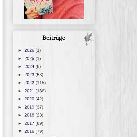
Beiträge
►
2026
(1)
►
2025
(1)
►
2024
(8)
►
2023
(53)
►
2022
(115)
►
2021
(136)
►
2020
(42)
►
2019
(37)
►
2018
(23)
►
2017
(89)
▼
2016
(79)